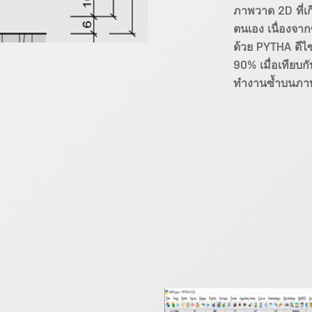
ภาพวาด 2D ที่เก
ตนเอง เนื่องจา
ด้วย PYTHA ดีไซ
90% เมื่อเทียบก
ทำงานซ้ำบนภา