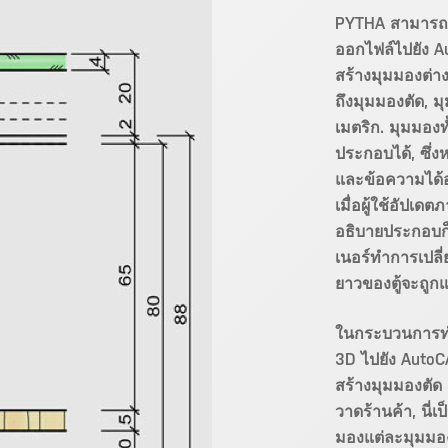
PYTHA สามารถสร
ออกไฟล์ไปยัง A
สร้างมุมมองต่าง
ถึงมุมมองตัด, 
เมตริก. มุมมอง
ประกอบได้, ซึ่
และข้อความได้อย
เมื่อผู้ใช้อัปเ
อธิบายประกอบก็จ
เนอร์ทำการเปล
ยาวของตู้จะถูกแ
ในกระบวนการทำง
3D ไปยัง AutoCA
สร้างมุมมองตัด
วาดร้านค้า, นี่เ
มองแต่ละมุมมอง