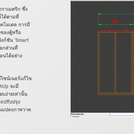
ราเมตริก ซึ่ง
ได้ตามที่
รยืดโมเดล การมี
ของตู้หรือ
ังก์ชัน ‘Smart
อกส่วนที่
้อนได้อย่าง
ีไซน์เนอร์แก้ไข
chUp จะมี
บง่ายเท่านั้น
รถปรับปรุง
่ยนแปลงภาพวาด